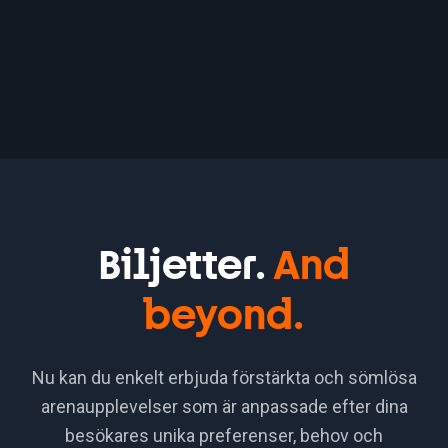
Synliggör restaurangen för besökarna
Bättre planering av inköp och förberedelser
Ahead of time - försäljning digitalt och QR-koder
för merförsäljning
Skapa direkterbjudande till biljettköpare
Minimera svinnet och förenkla servicearbetet
Biljetter.
And
beyond.
Nu kan du enkelt erbjuda förstärkta och sömlösa
arenaupplevelser som är anpassade efter dina
besökares unika preferenser, behov och