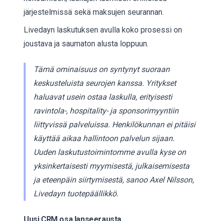
järjestelmissä sekä maksujen seurannan.
Livedayn laskutuksen avulla koko prosessi on
joustava ja saumaton alusta loppuun.
Tämä ominaisuus on syntynyt suoraan
keskusteluista seurojen kanssa. Yritykset
haluavat usein ostaa laskulla, erityisesti
ravintola-, hospitality- ja sponsorimyyntiin
liittyvissä palveluissa. Henkilökunnan ei pitäisi
käyttää aikaa hallintoon palvelun sijaan.
Uuden laskutustoimintomme avulla kyse on
yksinkertaisesti myymisestä, julkaisemisesta
ja eteenpäin siirtymisestä, sanoo Axel Nilsson,
Livedayn tuotepäällikkö.
Uusi CRM osa lanseerausta