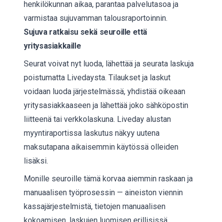
henkilökunnan aikaa, parantaa palvelutasoa ja
varmistaa sujuvamman talousraportoinnin.
Sujuva ratkaisu sekä seuroille että
yritysasiakkaille
Seurat voivat nyt luoda, lähettää ja seurata laskuja
poistumatta Livedaysta. Tilaukset ja laskut
voidaan luoda järjestelmässä, yhdistää oikeaan
yritysasiakkaaseen ja lähettää joko sähköpostin
liitteenä tai verkkolaskuna. Liveday alustan
myyntiraportissa laskutus näkyy uutena
maksutapana aikaisemmin käytössä olleiden
lisäksi.
Monille seuroille tämä korvaa aiemmin raskaan ja
manuaalisen työprosessin — aineiston viennin
kassajärjestelmistä, tietojen manuaalisen
kokoamisen, laskujen luomisen erillisissä