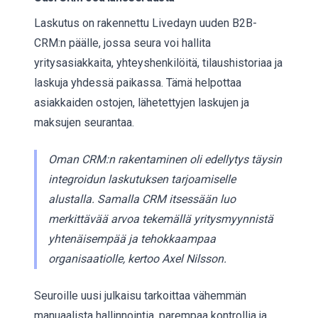
Laskutus on rakennettu Livedayn uuden B2B-
CRM:n päälle, jossa seura voi hallita
yritysasiakkaita, yhteyshenkilöitä, tilaushistoriaa ja
laskuja yhdessä paikassa. Tämä helpottaa
asiakkaiden ostojen, lähetettyjen laskujen ja
maksujen seurantaa.
Oman CRM:n rakentaminen oli edellytys täysin
integroidun laskutuksen tarjoamiselle
alustalla. Samalla CRM itsessään luo
merkittävää arvoa tekemällä yritysmyynnistä
yhtenäisempää ja tehokkaampaa
organisaatiolle, kertoo Axel Nilsson.
Seuroille uusi julkaisu tarkoittaa vähemmän
manuaalista hallinnointia, parempaa kontrollia ja